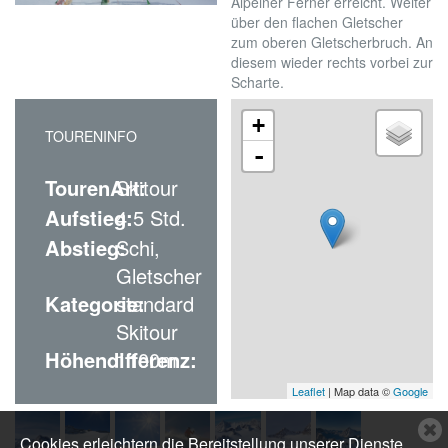
Alpeiner Ferner erreicht. Weiter
über den flachen Gletscher
zum oberen Gletscherbruch. An
diesem wieder rechts vorbei zur
Scharte.
+
TOURENINFO
-
TourenArt:
Skitour
Aufstieg:
4.5 Std.
Abstieg:
Schi,
Gletscher
Kategorie:
standard
Skitour
Höhendifferenz:
1100m
Leaflet
| Map data ©
Google
C
Cookies erleichtern die Bereitstellung unserer Dienste.