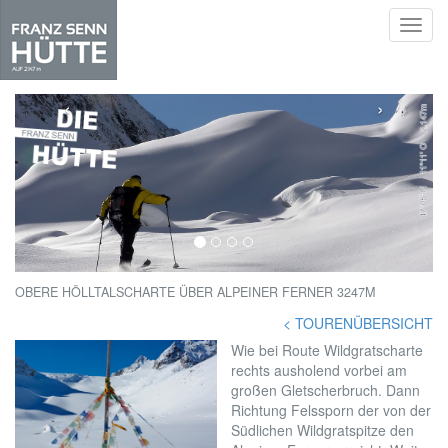
Toggl
navig
Skip
to
‹
›
main
content
OBERE HÖLLTALSCHARTE ÜBER ALPEINER FERNER 3247M
< TOURENÜBERSICHT
Wie bei Route Wildgratscharte
rechts ausholend vorbei am
großen Gletscherbruch. Dann
Richtung Felssporn der von der
Südlichen Wildgratspitze den