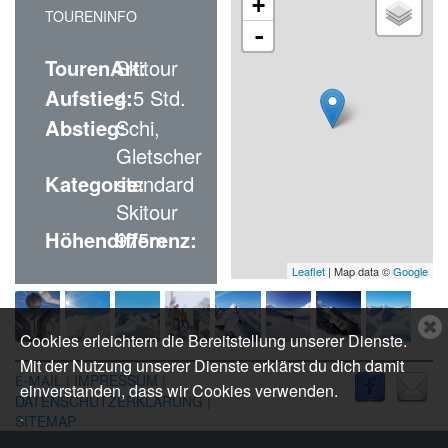
+
TOURENINFO
-
TourenArt:
Skitour
Aufstieg:
4.5 Std.
Abstieg:
Schi,
Gletscher
Kategorie:
standard
Skitour
Höhendifferenz:
975m
Leaflet
| Map data ©
Google
C
Cookies erleichtern die Bereitstellung unserer Dienste.
c
Mit der Nutzung unserer Dienste erklärst du dich damit
n
IL
|
IMPRESSUM
|
E-MA
einverstanden, dass wir Cookies verwenden.
DATENSCHUTZERKLÄRUNG
|
.
SITEMAP