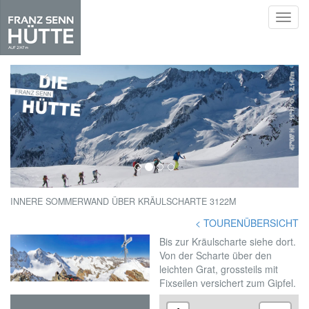
Toggl
navig
Skip
to
‹
›
main
content
INNERE SOMMERWAND ÜBER KRÄULSCHARTE 3122M
< TOURENÜBERSICHT
Bis zur Kräulscharte siehe dort.
Von der Scharte über den
leichten Grat, grossteils mit
Fixseilen versichert zum Gipfel.