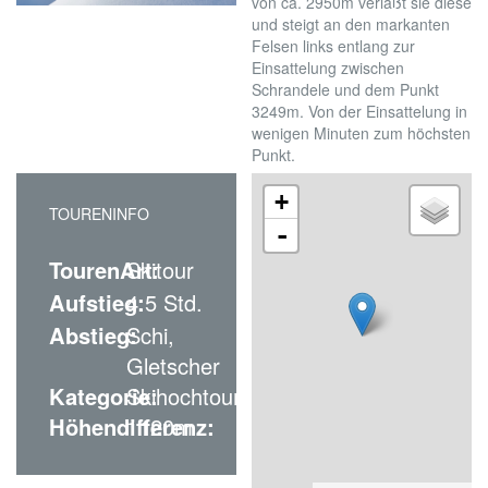
von ca. 2950m verläßt sie diese
und steigt an den markanten
Felsen links entlang zur
Einsattelung zwischen
Schrandele und dem Punkt
3249m. Von der Einsattelung in
wenigen Minuten zum höchsten
Punkt.
+
TOURENINFO
-
TourenArt:
Skitour
Aufstieg:
4.5 Std.
Abstieg:
Schi,
Gletscher
Kategorie:
Skihochtour
Höhendifferenz:
1120m