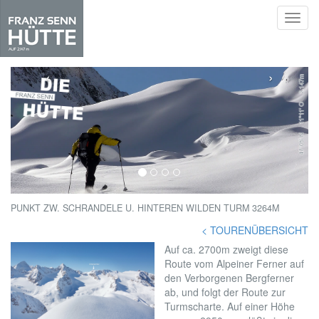
Toggl
navig
Skip
to
‹
›
main
content
PUNKT ZW. SCHRANDELE U. HINTEREN WILDEN TURM 3264M
< TOURENÜBERSICHT
Auf ca. 2700m zweigt diese
Route vom Alpeiner Ferner auf
den Verborgenen Bergferner
ab, und folgt der Route zur
Turmscharte. Auf einer Höhe