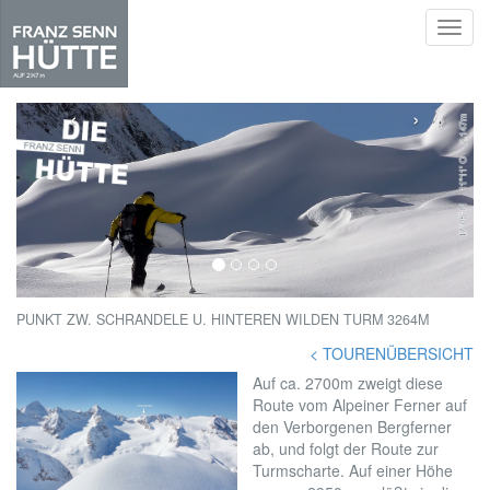
Toggl
navig
Skip
to
‹
›
main
content
PUNKT ZW. SCHRANDELE U. HINTEREN WILDEN TURM 3264M
< TOURENÜBERSICHT
Auf ca. 2700m zweigt diese
Route vom Alpeiner Ferner auf
den Verborgenen Bergferner
ab, und folgt der Route zur
Turmscharte. Auf einer Höhe