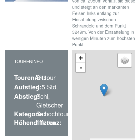
von ca. 2950m verläßt sie diese
und steigt an den markanten
Felsen links entlang zur
Einsattelung zwischen
Schrandele und dem Punkt
3249m. Von der Einsattelung in
wenigen Minuten zum höchsten
Punkt.
+
TOURENINFO
-
TourenArt:
Skitour
Aufstieg:
4.5 Std.
Abstieg:
Schi,
Gletscher
Kategorie:
Skihochtour
Höhendifferenz:
1120m