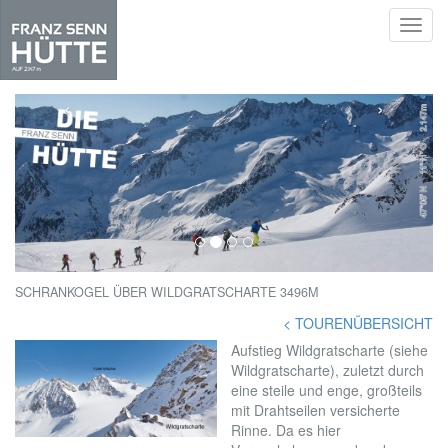
Toggl
navig
Skip
to
‹
›
main
content
SCHRANKOGEL ÜBER WILDGRATSCHARTE 3496M
< TOURENÜBERSICHT
Aufstieg Wildgratscharte (siehe
Wildgratscharte), zuletzt durch
eine steile und enge, großteils
mit Drahtseilen versicherte
Rinne. Da es hier