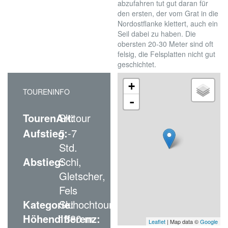
abzufahren tut gut daran für
den ersten, der vom Grat in die
Nordostflanke klettert, auch ein
Seil dabei zu haben. Die
obersten 20-30 Meter sind oft
felsig, die Felsplatten nicht gut
geschichtet.
+
TOURENINFO
-
TourenArt:
Skitour
Aufstieg:
5 -7
Std.
Abstieg:
Schi,
Gletscher,
Fels
Kategorie:
Skihochtour
Höhendifferenz:
1680 m
Leaflet
| Map data ©
Google