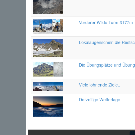
Vorderer Wilde Turm 3177m
Lokalaugenschein die Restsc
Die Übungsplätze und Übungs-
Viele lohnende Ziele..
Derzeitige Wetterlage..