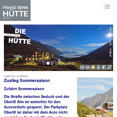
Toggl
navig
Skip
to
‹
›
main
content
ANREISE SOMMER
Zustieg Sommersaison
Zufahrt Sommersaison
Die Straße zwischen Seduck und der
Oberiß Alm ist weiterhin für den
Autoverkehr gesperrt. Der Parkplatz
Oberiß ist daher mit dem Auto nicht