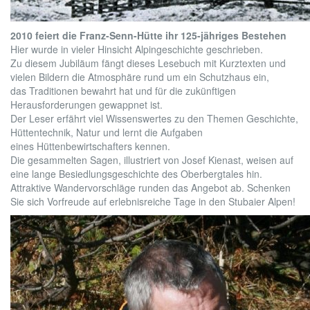
2010 feiert die Franz-Senn-Hütte ihr 125-jähriges Bestehen
Hier wurde in vieler Hinsicht Alpingeschichte geschrieben.
Zu diesem Jubiläum fängt dieses Lesebuch mit Kurztexten und
vielen Bildern die Atmosphäre rund um ein Schutzhaus ein,
das Traditionen bewahrt hat und für die zukünftigen
Herausforderungen gewappnet ist.
Der Leser erfährt viel Wissenswertes zu den Themen Geschichte,
Hüttentechnik, Natur und lernt die Aufgaben
eines Hüttenbewirtschafters kennen.
Die gesammelten Sagen, illustriert von Josef Kienast, weisen auf
eine lange Besiedlungsgeschichte des Oberbergtales hin.
Attraktive Wandervorschläge runden das Angebot ab. Schenken
Sie sich Vorfreude auf erlebnisreiche Tage in den Stubaier Alpen!