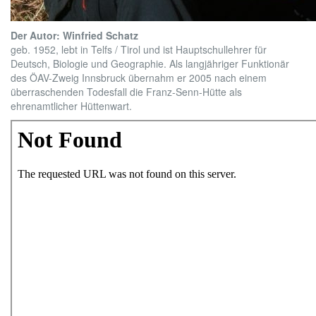
Der Autor: Winfried Schatz
geb. 1952, lebt in Telfs / Tirol und ist Hauptschullehrer für
Deutsch, Biologie und Geographie. Als langjähriger Funktionär
des ÖAV-Zweig Innsbruck übernahm er 2005 nach einem
überraschenden Todesfall die Franz-Senn-Hütte als
ehrenamtlicher Hüttenwart.