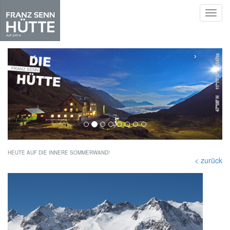
Toggl
navig
Skip
to
‹
›
main
content
HEUTE AUF DIE INNERE SOMMERWAND!
< zurück