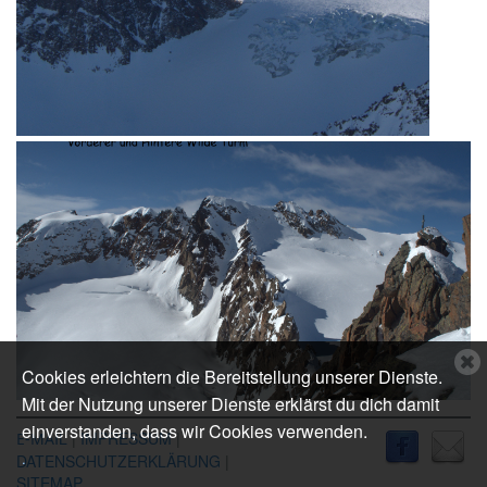
C
Cookies erleichtern die Bereitstellung unserer Dienste.
c
Mit der Nutzung unserer Dienste erklärst du dich damit
n
einverstanden, dass wir Cookies verwenden.
IL
|
IMPRESSUM
|
E-MA
.
DATENSCHUTZERKLÄRUNG
|
SITEMAP