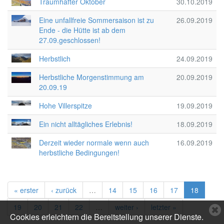
Traumhafter Oktober
30.10.2019
Eine unfallfreie Sommersaison ist zu
26.09.2019
Ende - die Hütte ist ab dem
27.09.geschlossen!
Herbstlich
24.09.2019
Herbstliche Morgenstimmung am
20.09.2019
20.09.19
Hohe Villerspitze
19.09.2019
Ein nicht alltägliches Erlebnis!
18.09.2019
Derzeit wieder normale wenn auch
16.09.2019
herbstliche Bedingungen!
« erster
‹ zurück
…
14
15
16
17
18
19
20
21
22
…
weiter ›
letzter »
C
Cookies erleichtern die Bereitstellung unserer Dienste.