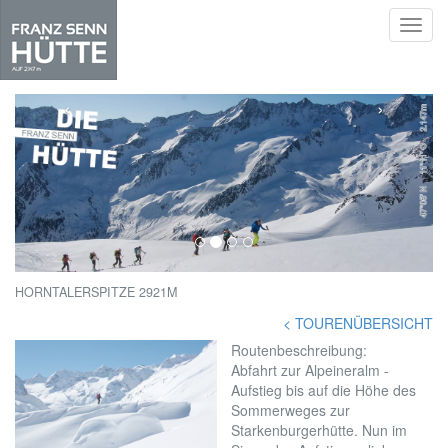
Toggl
navig
Skip
to
‹
›
main
content
HORNTALERSPITZE 2921M
< TOURENÜBERSICHT
Routenbeschreibung:
Abfahrt zur Alpeineralm -
Aufstieg bis auf die Höhe des
Sommerweges zur
Starkenburgerhütte. Nun im